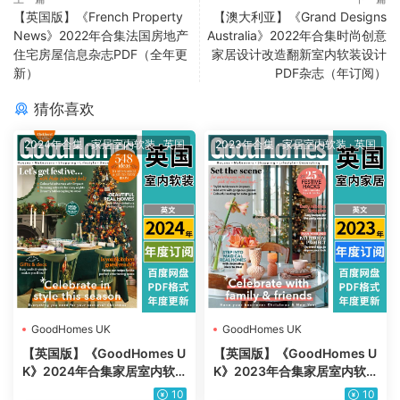
【英国版】《French Property
【澳大利亚】《Grand Designs
News》2022年合集法国房地产
Australia》2022年合集时尚创意
住宅房屋信息杂志PDF（全年更
家居设计改造翻新室内软装设计
新）
PDF杂志（年订阅）
猜你喜欢
2024年合集
·
家居室内软装
·
英国
2023年合集
·
家居室内软装
·
英国
GoodHomes UK
GoodHomes UK
【英国版】《GoodHomes U
【英国版】《GoodHomes U
K》2024年合集家居室内软
K》2023年合集家居室内软
装住宅装饰设计PDF杂志（年
装住宅装饰设计PDF杂志（年
10
10