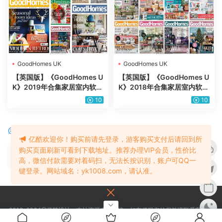
GoodHomes UK
GoodHomes UK
【英国版】《GoodHomes U
【英国版】《GoodHomes U
K》2019年合集家居室内软装
K》2018年合集家居室内软装
住宅装饰灵感流行设计PDF杂
住宅装饰灵感流行设计PDF杂
10
10
志（10本）
志（12本）
评论
0
亿酷欢迎你！购买前请先登录，游客购买支付后请回到所
购买页面刷新可看到下载地址。推荐办理VIP会员，性价比
请先
登录
高，微信付款需要对着码扫，无法长按识别，账户可QQ一
键登录。网站域名：yk1008.com，请认准。
2013-2024@亿酷设计，本站资源来源网络，如有侵犯您的权益请联系客服，
我们将会核实后进行处理谢谢。