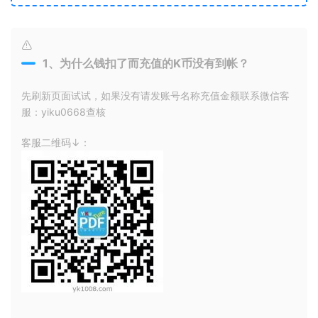
1、为什么钱扣了而充值的K币没有到帐？
先刷新页面试试，如果没有请发账号名称充值金额联系微信客
服：yiku0668查核
客服二维码↓：