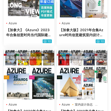
Azure
Azure
【加拿大】《Azure》2023
【加拿大版】2021年合集Az
年合集创意时尚当代国际建筑
ure时尚创意建筑室内设计高
设计家具杂志pdf（年度订
清pdf杂志（6本）
10
10
阅）
2020年合集
·
加拿大
·
2019年合集
·
加拿大
·
家居室内软装
·
建筑构造结构
家居室内软装
·
建筑构造结构
Azure
Azure
室内设计杂志
建筑设计杂志