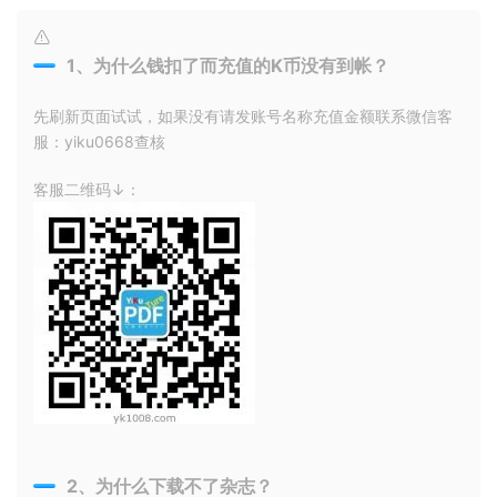
1、为什么钱扣了而充值的K币没有到帐？
先刷新页面试试，如果没有请发账号名称充值金额联系微信客
服：yiku0668查核
客服二维码↓：
2、为什么下载不了杂志？