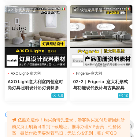
42-软装家具手册
42-软装家具手册
AXO Light-意大利
Frigerio-意大利
AXO Light意大利室内创意时
02-2｜Frigerio-意大利形式
尚灯具照明设计吊灯资料参考
与功能现代设计与古典家具产
带尺寸图
品图册带尺寸图PDF+JPG
3.8
10
（2022年更新）
评论
0
亿酷欢迎你！购买前请先登录，游客购买支付后请回到所
购买页面刷新可看到下载地址。推荐办理VIP会员，性价比
请先
登录
高，微信付款需要对着码扫，无法长按识别，账户可QQ一