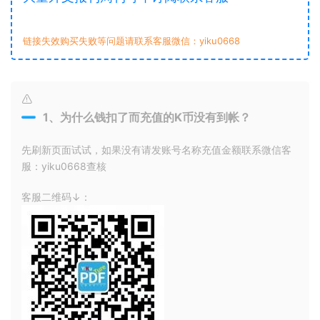
链接失效购买失败等问题请联系客服微信：yiku0668
1、为什么钱扣了而充值的K币没有到帐？
先刷新页面试试，如果没有请发账号名称充值金额联系微信客
服：yiku0668查核
客服二维码↓：