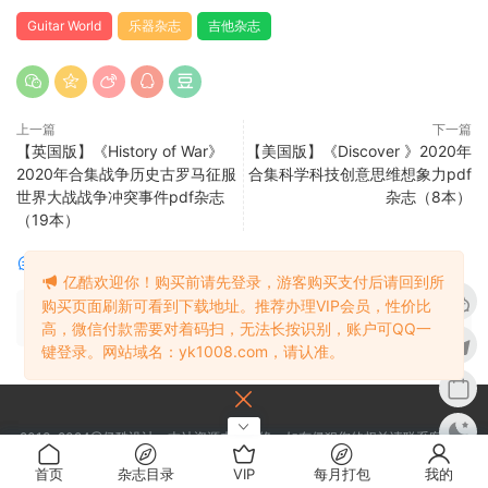
Guitar World
乐器杂志
吉他杂志
上一篇
下一篇
【英国版】《History of War》
【美国版】《Discover 》2020年
2020年合集战争历史古罗马征服
合集科学科技创意思维想象力pdf
世界大战战争冲突事件pdf杂志
杂志（8本）
（19本）
评论
0
亿酷欢迎你！购买前请先登录，游客购买支付后请回到所
购买页面刷新可看到下载地址。推荐办理VIP会员，性价比
请先
登录
高，微信付款需要对着码扫，无法长按识别，账户可QQ一
键登录。网站域名：yk1008.com，请认准。
2013-2024@亿酷设计，本站资源来源网络，如有侵犯您的权益请联系客服，
我们将会核实后进行处理谢谢。
首页
我的
杂志目录
VIP
每月打包
我的