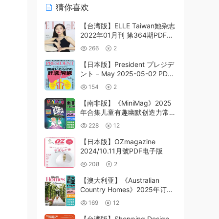
猜你喜欢
【台湾版】ELLE Taiwan她杂志
2022年01月刊 第364期PDF电
子版
266
2
【日本版】President プレジデ
ント – May 2025-05-02 PDF
电子版杂志
154
2
【南非版】《MiniMag》2025
年合集儿童有趣幽默创造力常识
阅读乐趣学习pdf杂志电子版
228
12
（年订阅）
【日本版】OZmagazine
2024/10.11月號PDF电子版
208
2
【澳大利亚】《Australian
Country Homes》2025年订阅
乡村室内软装设计pdf高清杂志
169
12
（全年订阅-季刊）
【台湾版】Shopping Design