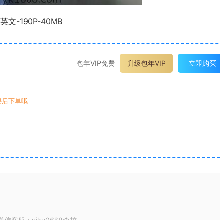
英文-190P-40MB
包年VIP免费
升级包年VIP
立即购买
要后下单哦
客服：yiku0668查核