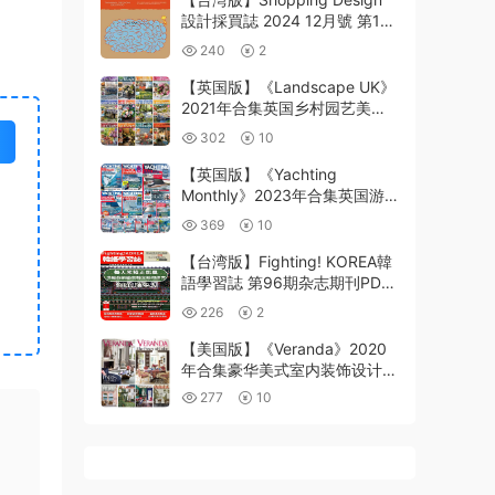
設計採買誌 2024 12月號 第152
期PDF电子版
240
2
【英国版】《Landscape UK》
2021年合集英国乡村园艺美食
生活种植花园布局pdf杂志（12
302
10
本）
【英国版】《Yachting
Monthly》2023年合集英国游
艇市场驾驶海峡海岸巡航娱乐
369
10
pdf杂志（13本）
【台湾版】Fighting! KOREA韓
語學習誌 第96期杂志期刊PDF
电子版下载阅读
226
2
【美国版】《Veranda》2020
年合集豪华美式室内装饰设计软
装装饰灵感空间PDF杂志（6
277
10
本）