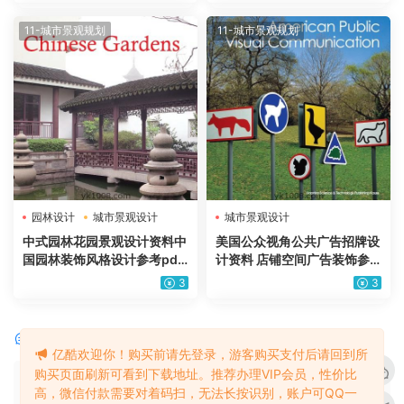
11-城市景观规划
11-城市景观规划
园林设计
城市景观设计
城市景观设计
中式园林花园景观设计资料中
美国公众视角公共广告招牌设
国园林装饰风格设计参考pdf
计资料 店铺空间广告装饰参
电子书英文257P
考pdf电子书英文-150P-96
3
3
MB
评论
0
亿酷欢迎你！购买前请先登录，游客购买支付后请回到所
购买页面刷新可看到下载地址。推荐办理VIP会员，性价比
请先
登录
高，微信付款需要对着码扫，无法长按识别，账户可QQ一