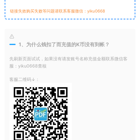
链接失效购买失败等问题请联系客服微信：yiku0668
1、为什么钱扣了而充值的K币没有到帐？
先刷新页面试试，如果没有请发账号名称充值金额联系微信客
服：yiku0668查核
客服二维码↓：