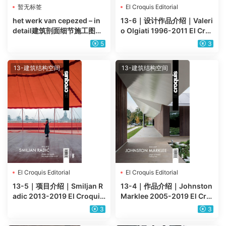
暂无标签
El Croquis Editorial
het werk van cepezed – in
13-6｜设计作品介绍｜Valeri
detail建筑剖面细节施工图大
o Olgiati 1996-2011 El Cro
样图参考资料图片
quis Editorial建筑设计作品p
5
3
df杂志
13-建筑结构空间
13-建筑结构空间
El Croquis Editorial
El Croquis Editorial
13-5｜项目介绍｜Smiljan R
13-4｜作品介绍｜Johnston
adic 2013-2019 El Croquis
Marklee 2005-2019 El Cro
Editorial 建筑设计pdf电子版
quis Editorial 建筑师作品 p
3
3
df