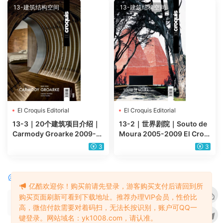
13-建筑结构空间
13-建筑结构空间
El Croquis Editorial
El Croquis Editorial
13-3｜20个建筑项目介绍｜
13-2｜世界剧院｜Souto de
Carmody Groarke 2009-2
Moura 2005-2009 El Croq
018 El Croquis Editorial PD
uis Editorial pdf电子版
3
3
F电子版
评论
0
亿酷欢迎你！购买前请先登录，游客购买支付后请回到所
购买页面刷新可看到下载地址。推荐办理VIP会员，性价比
请先
登录
高，微信付款需要对着码扫，无法长按识别，账户可QQ一
键登录。网站域名：yk1008.com，请认准。