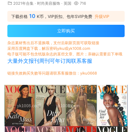
2021年合集
·
时尚美容服饰
·
英国
716
10
下载价格
K币，VIP折扣、包年SVIP免费
升级VIP
立即购买
杂志素材售出后不退换哦，支付后刷新页面可获取链接
采用百度网盘下载，解压密码yiku或yk1008.com
电子版可能不包含纸版杂志的某些文章、图片；亲确认需要后下单哦
大量外文报刊周刊可年订阅联系客服
链接失效购买失败等问题请联系客服微信：yiku0668