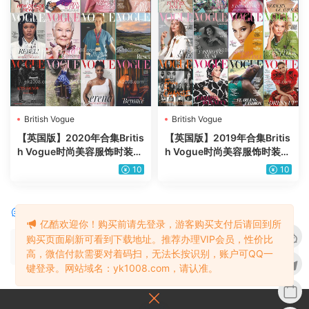
British Vogue
British Vogue
【英国版】2020年合集Britis
【英国版】2019年合集Britis
h Vogue时尚美容服饰时装设
h Vogue时尚美容服饰时装设
计高清PDF杂志电子版（12
计高清PDF杂志电子版（12
10
10
本）
本）
评论
0
亿酷欢迎你！购买前请先登录，游客购买支付后请回到所
购买页面刷新可看到下载地址。推荐办理VIP会员，性价比
请先
登录
高，微信付款需要对着码扫，无法长按识别，账户可QQ一
键登录。网站域名：yk1008.com，请认准。