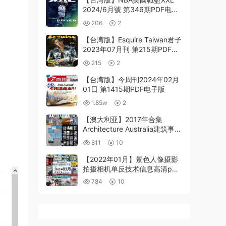
2024/6月號 第346期PDF电子
版下载阅读
206
2
【台湾版】Esquire Taiwan君子
2023年07月刊 第215期PDF电
子版
215
2
【台湾版】今周刊2024年02月
01日 第1415期PDF电子版
1.85w
2
【澳大利亚】2017年合集
Architecture Australia建筑事务
项目作品展示高清PDF杂志（6
811
10
本）
【2022年01月】景色人像摄影
拍摄相机单反技术信息高清pdf
杂志22年01月份打包
784
10
（90+本）