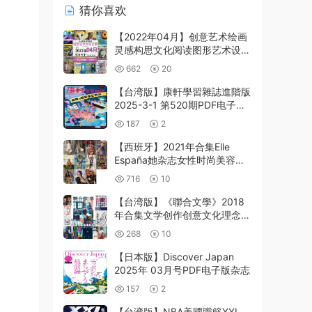
猜你喜欢
【2022年04月】创意艺术绘画
灵感构思文化阅读图形艺术设计
高清pdf杂志2022年04月打包
662
20
（250+本）
【台湾版】康軒學習雜誌進階版
2025-3-1 第520期PDF电子版
杂志
187
2
【西班牙】2021年合集Elle
España她杂志女性时尚美容服
饰时装设计pdf杂志（11本）
716
10
【台湾版】《聯合文學》2018
年合集文学创作创意文化理念思
想PDF杂志（12本）
268
10
【日本版】Discover Japan
2025年 03月号PDF电子版杂志
157
2
【台湾版】NBA美國職籃XXL