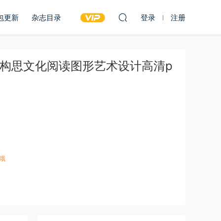
包更新
杂志目录
登录
注册
感构思文化阅读图形艺术设计高清p
）
哦