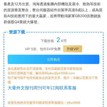
量產及12月出貨。鴻海透過集團內部機殼及液冷、散熱等技術
的資源垂直整合，整台伺服器組件自製率高達8成以上，成為當
前AI技術應用下的最大贏家，並將帶動鴻家軍GB200供應鏈族
群個股Q4業績大爆發。
资源下载
2
下载价格
K币
VIP 5折、包年SVIP免费
升级VIP
立即购买
杂志素材售出后不退换哦，支付后刷新页面可获取链接
采用百度网盘下载，解压密码yiku或yk1008.com
电子版可能不包含纸版杂志的某些文章、图片；亲确认需要后下单
哦
大量外文报刊周刊可年订阅联系客服
链接失效购买失败等问题请联系客服微信：yiku0668