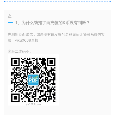
1、为什么钱扣了而充值的K币没有到帐？
先刷新页面试试，如果没有请发账号名称充值金额联系微信客
服：yiku0668查核
客服二维码↓：