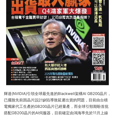
輝達(NVIDIA)引領全球最先進的Blackwell架構AI GB200晶片，
已擺脫先前因晶片設計缺陷導致延遲出貨的問題，目前由台積
電獨家代工生產的GB200晶片已經量產，而全球引頸期盼首批
搭配GB200晶片的AI伺服器，目前確定由鴻海率先於11月上線