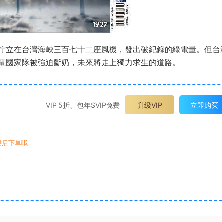
佇立在台灣海峽三百七十二座風機，發出破紀錄的綠電量。但台
電國家隊被強迫斷奶，未來將走上獨力求生的道路。
VIP 5折、包年SVIP免费
升级VIP
立即购买
要后下单哦