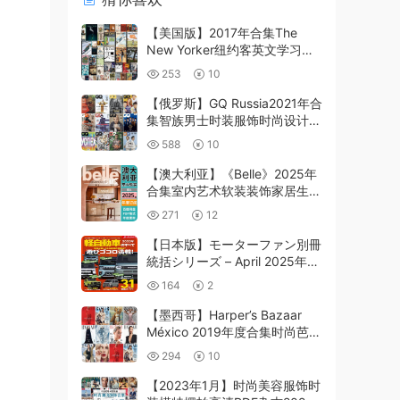
【美国版】2017年合集The
New Yorker纽约客英文学习阅
读pdf电子版（47本PDF）
253
10
【俄罗斯】GQ Russia2021年合
集智族男士时装服饰时尚设计高
清PDF（12本）
588
10
【澳大利亚】《Belle》2025年
合集室内艺术软装装饰家居生活
设计杂志pdf（年订阅）
271
12
【日本版】モーターファン別冊
統括シリーズ – April 2025年4
月PDF电子版杂志
164
2
【墨西哥】Harper’s Bazaar
México 2019年度合集时尚芭莎
美容服饰时装高清PDF杂志（10
294
10
本）
【2023年1月】时尚美容服饰时