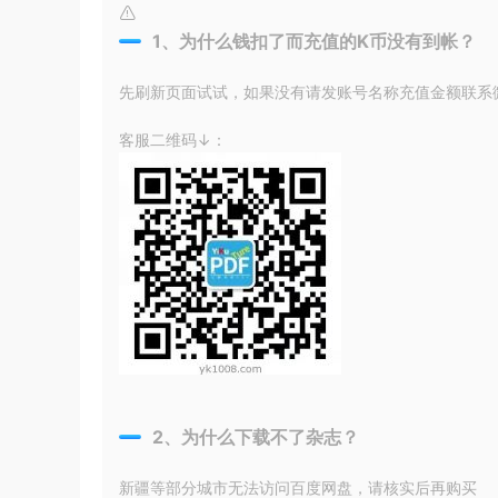
1、为什么钱扣了而充值的K币没有到帐？
先刷新页面试试，如果没有请发账号名称充值金额联系微信
客服二维码↓：
2、为什么下载不了杂志？
新疆等部分城市无法访问百度网盘，请核实后再购买