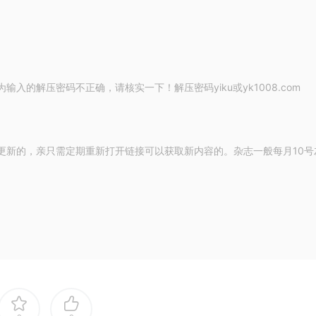
的解压密码不正确，请核实一下！解压密码yiku或yk1008.com
更新的，亲只需定期重新打开链接可以获取新内容的。杂志一般每月10号