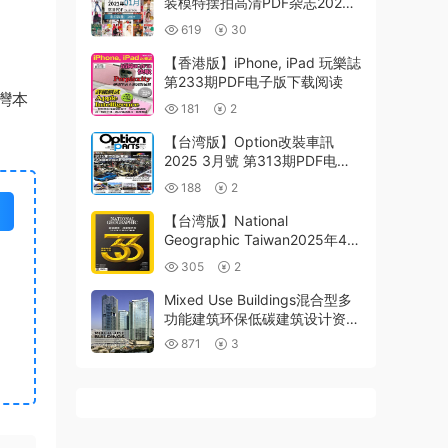
装模特摆拍高清PDF杂志2023
年1月份打包（260+本）
619
30
【香港版】iPhone, iPad 玩樂誌
第233期PDF电子版下载阅读
灣本
181
2
【台湾版】Option改裝車訊
2025 3月號 第313期PDF电子
版杂志
188
2
【台湾版】National
Geographic Taiwan2025年4月
國家地理雜誌PDF电子版杂志
305
2
Mixed Use Buildings混合型多
功能建筑环保低碳建筑设计资料
pdf删减版
871
3