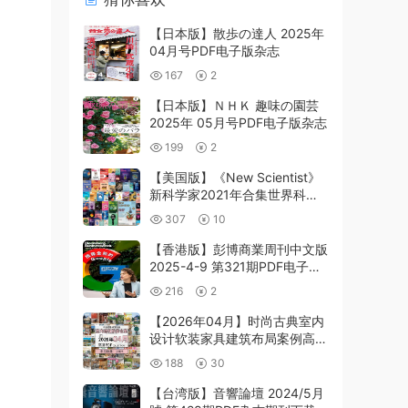
【日本版】散歩の達人 2025年
04月号PDF电子版杂志
167
2
【日本版】ＮＨＫ 趣味の園芸
2025年 05月号PDF电子版杂志
199
2
【美国版】《New Scientist》
新科学家2021年合集世界科学
技术发展前沿新闻专题报告日常
307
10
生活pdf杂志（51本）
【香港版】彭博商業周刊中文版
2025-4-9 第321期PDF电子版
杂志
216
2
【2026年04月】时尚古典室内
设计软装家具建筑布局案例高清
pdf杂志2026年04月打包
188
30
（250+本）
【台湾版】音響論壇 2024/5月