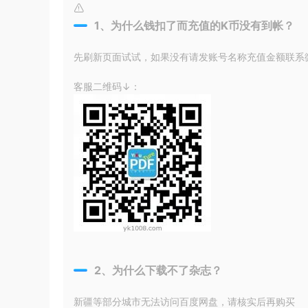
1、为什么钱扣了而充值的K币没有到帐？
先刷新页面试试，如果没有请发账号名称充值金额联系微信
客服二维码↓：
2、为什么下载不了杂志？
新疆等部分城市无法访问百度网盘，请核实后再购买