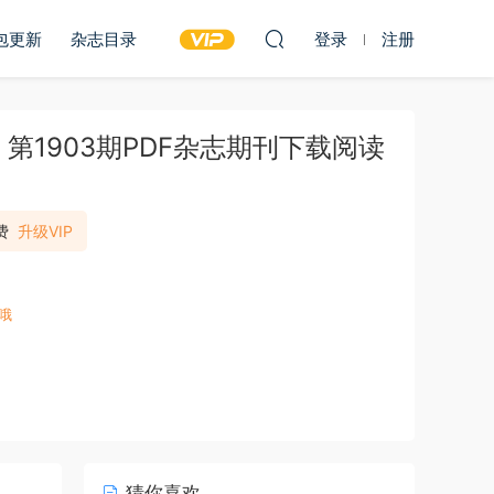
包更新
杂志目录
登录
注册
2 第1903期PDF杂志期刊下载阅读
费
升级VIP
哦
猜你喜欢