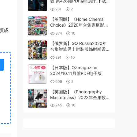
號 第428期PDF杂志期刊下载阅
读
281
2
【英国版】《Home Cinema
Choice》2020年合集家庭影院
價成
投影设备pdf杂志（10本）
374
10
【俄罗斯】GQ Russia2020年
合集智族男士时装服饰时尚设计
高清PDF（11本）
291
10
【日本版】OZmagazine
2024/10.11月號PDF电子版
208
2
【英国版】《Photography
Masterclass》2023年合集数码
摄影杂志摄影技巧教程专家建议
245
10
帮助pdf杂志（12本）