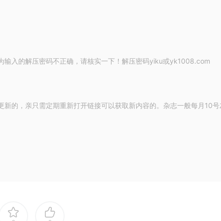
的解压密码不正确，请核实一下！解压密码yiku或yk1008.com
更新的，亲只需定期重新打开链接可以获取新内容的。杂志一般每月10号