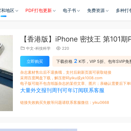
家和地区
PDF打包更新
电子书
免费资源
多种打
【香港版】iPhone 密技王 第101
中文-科技科学
220
2
立即购买
下载价格
K币，VIP 5折、包年SVIP免
杂志素材售出后不退换哦，支付后刷新页面可获取链接
采用百度网盘下载，解压密码yiku或yk1008.com
电子版可能不包含纸版杂志的某些文章、图片；亲确认需要后下单
大量外文报刊周刊可年订阅联系客服
链接失效购买失败等问题请联系客服微信：yiku0668