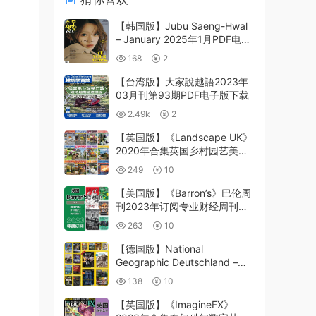
【韩国版】Jubu Saeng-Hwal
– January 2025年1月PDF电子
版
168
2
【台湾版】大家說越語2023年
03月刊第93期PDF电子版下载
2.49k
2
【英国版】《Landscape UK》
2020年合集英国乡村园艺美食
生活种植花园布局pdf杂志（12
249
10
本）
【美国版】《Barron’s》巴伦周
刊2023年订阅专业财经周刊投
资金融判断分析pdf杂志期刊
263
10
（每月更新）
【德国版】National
Geographic Deutschland –
2024 Jahrgang年合集PDF电
138
10
子版杂志
【英国版】《ImagineFX》