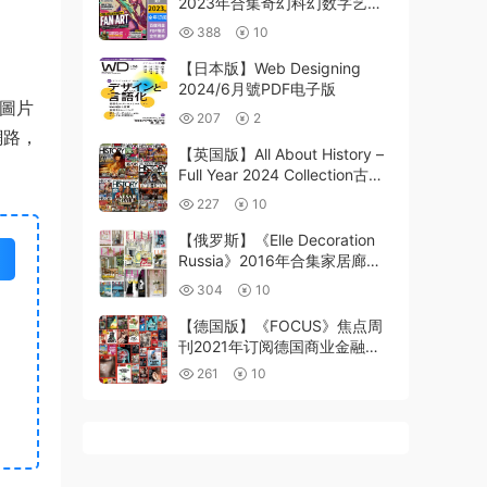
2023年合集奇幻科幻数字艺术
家涂鸦绘画指导技巧pdf杂志
388
10
（年订阅）
【日本版】Web Designing
2024/6月號PDF电子版
送圖片
207
2
網路，
【英国版】All About History –
Full Year 2024 Collection古代
文明历史发展pdf杂志
227
10
【俄罗斯】《Elle Decoration
Russia》2016年合集家居廊俄
罗斯时尚奢华室内软装设计装饰
304
10
杂志PDF（10本）
【德国版】《FOCUS》焦点周
刊2021年订阅德国商业金融现
代经济金融pdf周刊电子版（51
261
10
本）