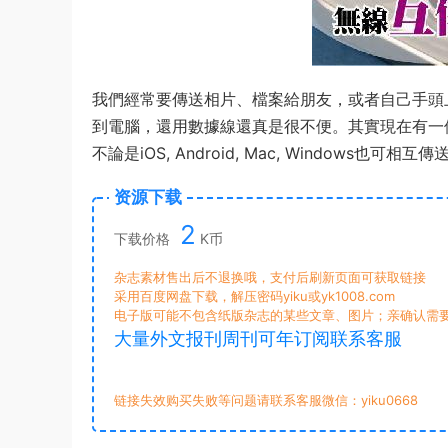
我們經常要傳送相片、檔案給朋友，或者自己手頭上
到電腦，還用數據線還真是很不便。其實現在有一個
不論是iOS, Android, Mac, Windows也可相互
资源下载
2
下载价格
K币
杂志素材售出后不退换哦，支付后刷新页面可获取链接
采用百度网盘下载，解压密码yiku或yk1008.com
电子版可能不包含纸版杂志的某些文章、图片；亲确认需
大量外文报刊周刊可年订阅联系客服
链接失效购买失败等问题请联系客服微信：yiku0668