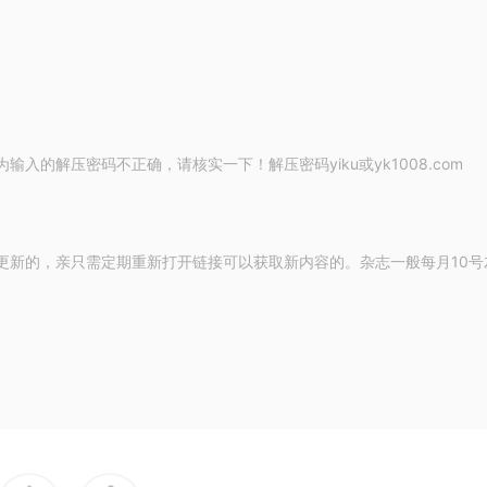
的解压密码不正确，请核实一下！解压密码yiku或yk1008.com
更新的，亲只需定期重新打开链接可以获取新内容的。杂志一般每月10号