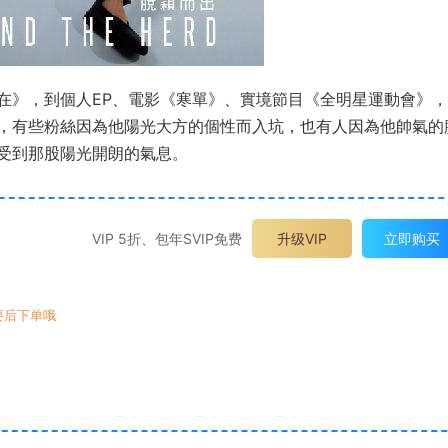
在》，到個人EP、電影《寒單》、實境節目《全明星運動會》
，有些粉絲因為他陽光大方的個性而入坑，也有人因為他帥氣的
受到那股陽光開朗的氣息。
VIP 5折、包年SVIP免费
升级VIP
立即购买
要后下单哦