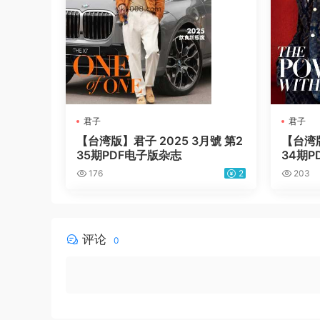
君子
君子
【台湾版】君子 2025 3月號 第2
【台湾版
35期PDF电子版杂志
34期P
176
2
203
评论
0