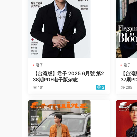
君子
君子
【台湾版】君子 2025 6月號 第2
【台湾版
38期PDF电子版杂志
37期P
161
2
265
中文-男性时尚
中文-男