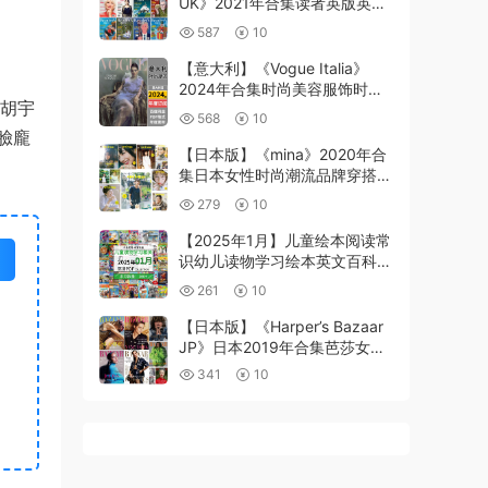
UK》2021年合集读者英版英语
学习阅读故事PDF杂志电子版
587
10
（12本）
【意大利】《Vogue Italia》
2024年合集时尚美容服饰时装
，胡宇
穿搭pdf潮流杂志（年订阅）
568
10
臉龐
【日本版】《mina》2020年合
集日本女性时尚潮流品牌穿搭风
格情调意境流行服饰pdf杂志
279
10
（12本）
【2025年1月】儿童绘本阅读常
识幼儿读物学习绘本英文百科
pdf杂志2025年1月打包合集
261
10
（160+本）
【日本版】《Harper’s Bazaar
JP》日本2019年合集芭莎女性
时尚美容服饰时装穿搭PDF杂志
341
10
（9本）