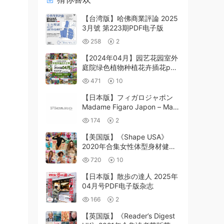
【台湾版】哈佛商業評論 2025
3月號 第223期PDF电子版
258
2
【2024年04月】园艺花园室外
庭院绿色植物种植花卉插花pdf
杂志2024年04月打包
471
10
（120+本）
【日本版】フィガロジャポン
Madame Figaro Japon – May
2025年5月PDF电子版杂志
174
2
【美国版】《Shape USA》
2020年合集女性体型身材健康
饮食锻炼美容方案pdf杂志（10
720
10
本）
【日本版】散歩の達人 2025年
04月号PDF电子版杂志
166
2
【英国版】《Reader’s Digest