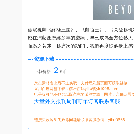
從電視劇《終極三國》、《蘭陵王》、《真愛趁現
威在演藝圈歷經多年的磨練，早已成為全方位藝人
而為之著迷，趁這次的訪問，我們再度從他身上感
资源下载
2
下载价格
K币
杂志素材售出后不退换哦，支付后刷新页面可获取链接
采用百度网盘下载，解压密码yiku或yk1008.com
电子版可能不包含纸版杂志的某些文章、图片；亲确认需
大量外文报刊周刊可年订阅联系客服
链接失效购买失败等问题请联系客服微信：yiku0668