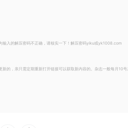
的解压密码不正确，请核实一下！解压密码yiku或yk1008.com
更新的，亲只需定期重新打开链接可以获取新内容的。杂志一般每月10号