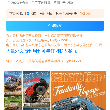
2023年合集
·
手工工艺玩具
·
英国
259
10
下载价格
K币，VIP折扣、包年SVIP免费
升级VIP
立即购买
杂志素材售出后不退换哦，支付后刷新页面可获取链接
采用百度网盘下载，解压密码yiku或yk1008.com
电子版可能不包含纸版杂志的某些文章、图片；亲确认需要后下单哦
大量外文报刊周刊可年订阅联系客服
链接失效购买失败等问题请联系客服微信：yiku0668