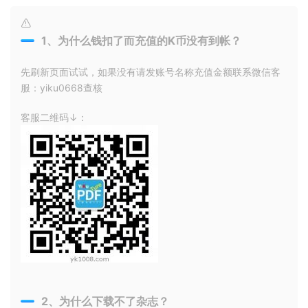
1、为什么钱扣了而充值的K币没有到帐？
先刷新页面试试，如果没有请发账号名称充值金额联系微信客
服：yiku0668查核
客服二维码↓：
2、为什么下载不了杂志？