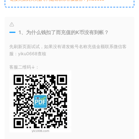
1、为什么钱扣了而充值的K币没有到帐？
先刷新页面试试，如果没有请发账号名称充值金额联系微信客
服：yiku0668查核
客服二维码↓：