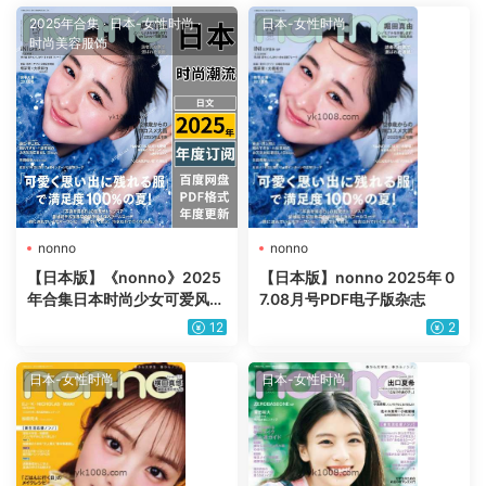
2025年合集
·
日本-女性时尚
·
日本-女性时尚
时尚美容服饰
nonno
nonno
【日本版】《nonno》2025
【日本版】nonno 2025年 0
年合集日本时尚少女可爱风服
7.08月号PDF电子版杂志
饰装饰穿搭潮流pdf杂志（年
12
2
订阅）
日本-女性时尚
日本-女性时尚