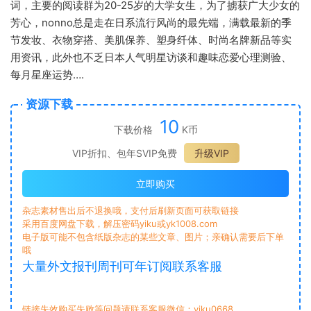
词，主要的阅读群为20-25岁的大学女生，为了掳获广大少女的
芳心，nonno总是走在日系流行风尚的最先端，满载最新的季
节发妆、衣物穿搭、美肌保养、塑身纤体、时尚名牌新品等实
用资讯，此外也不乏日本人气明星访谈和趣味恋爱心理测验、
每月星座运势….
资源下载
10
下载价格
K币
VIP折扣、包年SVIP免费
升级VIP
立即购买
杂志素材售出后不退换哦，支付后刷新页面可获取链接
采用百度网盘下载，解压密码yiku或yk1008.com
电子版可能不包含纸版杂志的某些文章、图片；亲确认需要后下单
哦
大量外文报刊周刊可年订阅联系客服
链接失效购买失败等问题请联系客服微信：yiku0668