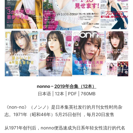
nonno –
2019年合集（12本）
日本语 | 12本 | PDF | 760MB
《non-no》（ノンノ）是日本集英社发行的月刊女性时尚杂
志。1971年（昭和46年）5月25日创刊 ，毎月20日发售
从1971年创刊后，nonno便迅速成为日系年轻女性流行的代名