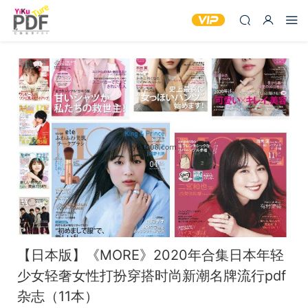
【日本版】《MORE》2020年合集日本年轻
少女轻奢女性打扮穿搭时尚新潮名牌流行pdf
杂志（11本）