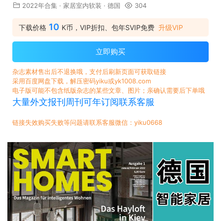
2022年合集
·
家居室内软装
·
德国
304
10
下载价格
K币，VIP折扣、包年SVIP免费
升级VIP
立即购买
杂志素材售出后不退换哦，支付后刷新页面可获取链接
采用百度网盘下载，解压密码yiku或yk1008.com
电子版可能不包含纸版杂志的某些文章、图片；亲确认需要后下单哦
大量外文报刊周刊可年订阅联系客服
链接失效购买失败等问题请联系客服微信：yiku0668