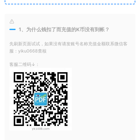
1、为什么钱扣了而充值的K币没有到帐？
先刷新页面试试，如果没有请发账号名称充值金额联系微信客
服：yiku0668查核
客服二维码↓：