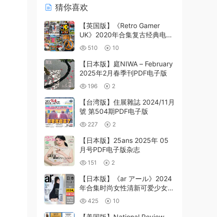
猜你喜欢
【英国版】《Retro Gamer
UK》2020年合集复古经典电玩
主机游戏信息高清PDF电子版
510
10
（13本）
【日本版】庭NIWA – February
2025年2月春季刊PDF电子版
196
2
【台湾版】住展雜誌 2024/11月
號 第504期PDF电子版
227
2
【日本版】25ans 2025年 05
月号PDF电子版杂志
151
2
【日本版】《ar アール》2024
年合集时尚女性清新可爱少女风
服饰穿搭PDF杂志（年订阅）
425
10
【美国版】National Review –