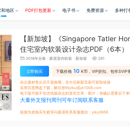
家和地区
PDF打包更新
电子书
免费资源
多种打
【新加坡】《Singapore Tatler
住宅室内软装设计杂志PDF（6本）
2018年合集
·
家居室内软装
·
新加坡
291
10
立即购买
下载价格
K币，VIP折扣、包年SVIP
杂志素材售出后不退换哦，支付后刷新页面可获取链接
采用百度网盘下载，解压密码yiku或yk1008.com
电子版可能不包含纸版杂志的某些文章、图片；亲确认需要后下单
大量外文报刊周刊可年订阅联系客服
链接失效购买失败等问题请联系客服微信：yiku0668