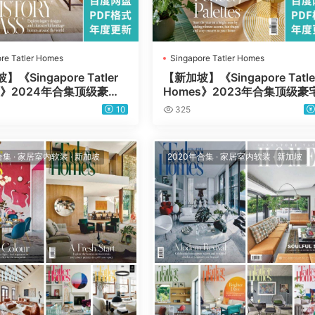
re Tatler Homes
Singapore Tatler Homes
《Singapore Tatler
【新加坡】《Singapore Tatle
s》2024年合集顶级豪宅
Homes》2023年合集顶级豪
宅室内软装设计杂志PDF
别墅住宅室内软装设计杂志PD
10
325
阅）
（年订阅）
合集
·
家居室内软装
·
新加坡
2020年合集
·
家居室内软装
·
新加坡