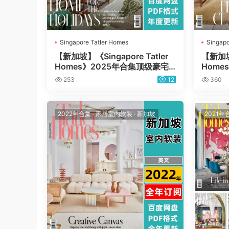
Singapore Tatler Homes
Singapo
【新加坡】《Singapore Tatler
【新加坡】
Homes》2025年合集顶级豪宅
Home
别墅住宅室内软装设计杂志PDF
别墅住
253
12
360
（年订阅）
（年订
2022年合集
·
家居室内软装
·
新加坡
2021年