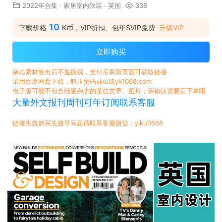
2022年合集
·
家居室内软装
·
英国
338
10
下载价格
K币，VIP折扣、包年SVIP免费
升级VIP
立即购买
杂志素材售出后不退换哦，支付后刷新页面可获取链接
采用百度网盘下载，解压密码yiku或yk1008.com
电子版可能不包含纸版杂志的某些文章、图片；亲确认需要后下单哦
大量外文报刊周刊可年订阅联系客服
链接失效购买失败等问题请联系客服微信：yiku0668