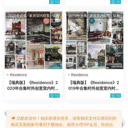
软装配搭设计杂志PDF（年订
软装配搭设计杂志PDF（10
10
10
阅）
本）
2020年合集
·
家居室内软装
·
瑞典
2019年合集
·
家居室内软装
·
瑞典
Residence
Residence
【瑞典版】《Residence》2
【瑞典版】《Residence》2
020年合集时尚创意室内时尚
019年合集时尚创意室内时尚
软装配搭设计杂志PDF（10
软装配搭设计杂志PDF（10
10
10
本）
本）
评论
0
亿酷欢迎你！购买前请先登录，游客购买支付后请回到所
购买页面刷新可看到下载地址。推荐办理VIP会员，性价比
请先
登录