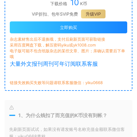
10
下载价格
K币
VIP折扣、包年SVIP免费
升级VIP
立即购买
杂志素材售出后不退换哦，支付后刷新页面可获取链接
采用百度网盘下载，解压密码yiku或yk1008.com
电子版可能不包含纸版杂志的某些文章、图片；亲确认需要后下单
哦
大量外文报刊周刊可年订阅联系客服
链接失效购买失败等问题请联系客服微信：yiku0668
1、为什么钱扣了而充值的K币没有到帐？
先刷新页面试试，如果没有请发账号名称充值金额联系微信客
服：yiku0668查核