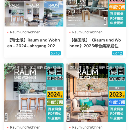
Raum und Wohnen
Raum und Wohnen
【瑞士版】Raum und Wohn
【德国版】《Raum und Wo
en – 2024 Jahrgang 2024
hnen》2025年合集家庭住宅
年PDF杂志合集
室内软装设计灵感趋势信息杂
10
12
志pdf电子版（年订阅）
2024年合集
·
家居室内软装
·
德国
2023年合集
·
家居室内软装
·
德国
Raum und Wohnen
Raum und Wohnen