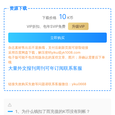
资源下载
10
下载价格
K币
VIP折扣、包年SVIP免费
升级VIP
立即购买
杂志素材售出后不退换哦，支付后刷新页面可获取链接
采用百度网盘下载，解压密码yiku或yk1008.com
电子版可能不包含纸版杂志的某些文章、图片；亲确认需要后下单
哦
大量外文报刊周刊可年订阅联系客服
链接失效购买失败等问题请联系客服微信：yiku0668
1、为什么钱扣了而充值的K币没有到帐？