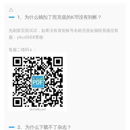
1、为什么钱扣了而充值的K币没有到帐？
先刷新页面试试，如果没有请发账号名称充值金额联系微信客
服：yiku0668查核
客服二维码↓：
2、为什么下载不了杂志？