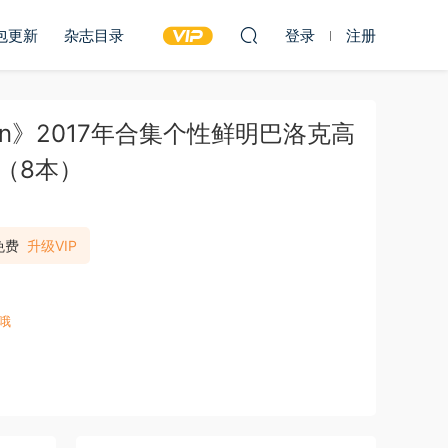
包更新
杂志目录
登录
注册
Maison》2017年合集个性鲜明巴洛克高
（8本）
免费
升级VIP
哦