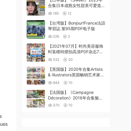
合集日本成熟女性甜美可爱造型
穿搭时装化妆品pdf杂志（年订
185
12
阅）
【台湾版】Bonjour!France法語
學習誌 第95期PDF电子版
226
2
【2021年07月】时尚美容服饰
时装模特摆拍高清PDF杂志7月
份打包（共450本）
532
30
【英国版】2020年合集Artists
& Illustrators英国畅销艺术家绘
画水彩画风景画作品pdf杂志
944
10
（13本）
【法国版】《Campagne
Décoration》2016年合集魅力
简约优雅房屋室内软装装饰设计
370
10
pdf（6本）
s
ques