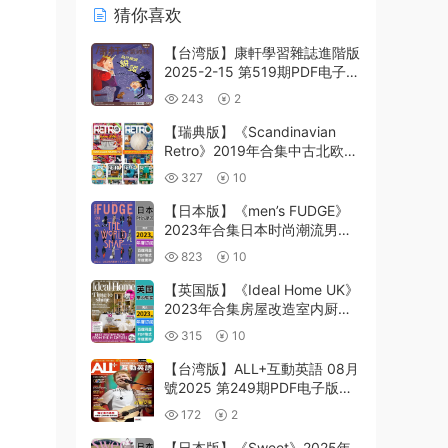
猜你喜欢
【台湾版】康軒學習雜誌進階版
2025-2-15 第519期PDF电子版
杂志
243
2
【瑞典版】《Scandinavian
Retro》2019年合集中古北欧主
题室内软装刊物pdf电子版（6
327
10
本）
【日本版】《men’s FUDGE》
2023年合集日本时尚潮流男士
服饰服装穿搭上班族型男pdf杂
823
10
志（年订阅）
【英国版】《Ideal Home UK》
2023年合集房屋改造室内厨房
浴室软装设计杂志PDF（年订
315
10
阅）
【台湾版】ALL+互動英語 08月
號2025 第249期PDF电子版杂
志
172
2
【日本版】《Sweet》2025年