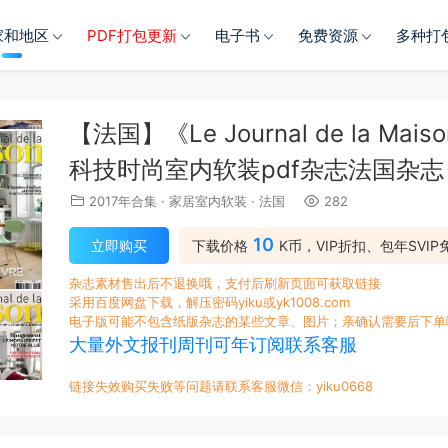
家和地区
PDF打包更新
电子书
免费资源
多种打
【法国】《Le Journal de la 
科技时尚室内软装pdf杂志法国杂志
2017年合集
·
家居室内软装
·
法国
282
10
立即购买
下载价格
K币，VIP折扣、包年SVIP
杂志素材售出后不退换哦，支付后刷新页面可获取链接
采用百度网盘下载，解压密码yiku或yk1008.com
电子版可能不包含纸版杂志的某些文章、图片；亲确认需要后下单
大量外文报刊周刊可年订阅联系客服
链接失效购买失败等问题请联系客服微信：yiku0668