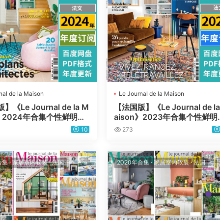
nal de la Maison
Le Journal de la Maison
《Le Journal de la M
【法国版】《Le Journal de la
n》2024年合集个性鲜明巴
aison》2023年合集个性鲜明
科技时尚室内软装pdf杂志
洛克高科技时尚室内软装pdf
10
273
志（年订阅）
法国杂志（年订阅）
合集
·
家居室内软装
·
法国
2020年合集
·
家居室内软装
·
法国