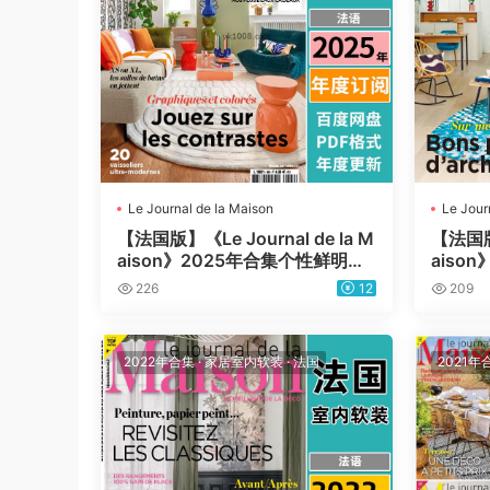
Le Journal de la Maison
Le Jour
【法国版】《Le Journal de la M
【法国版】
aison》2025年合集个性鲜明巴
aiso
洛克高科技时尚室内软装pdf杂志
洛克高
226
12
209
法国杂志（年订阅）
法国杂
2022年合集
·
家居室内软装
·
法国
2021年