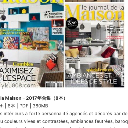
de la Maison – 2017年合集（8本）
ch | 8本 | PDF | 360MB
es intérieurs à forte personnalité agencés et décorés par de
ou couleurs vives et contrastées, ambiances feutrées, baro