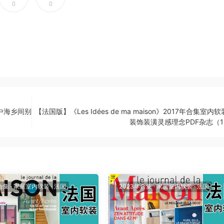
0
0
地中海乡间别
【法国版】《Les Idées de ma maison》2017年合集室内
装饰装潢灵感理念PDF杂志（1
合集
·
家居室内软装
·
法国
2023年合集
·
家居室内软装
·
法国