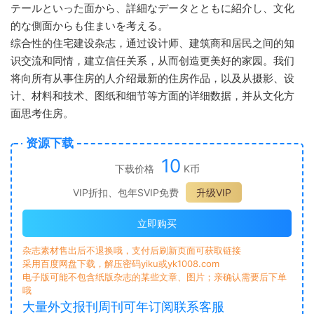
テールといった面から、詳細なデータとともに紹介し、文化
的な側面からも住まいを考える。
综合性的住宅建设杂志，通过设计师、建筑商和居民之间的知
识交流和同情，建立信任关系，从而创造更美好的家园。我们
将向所有从事住房的人介绍最新的住房作品，以及从摄影、设
计、材料和技术、图纸和细节等方面的详细数据，并从文化方
面思考住房。
资源下载
10
下载价格
K币
VIP折扣、包年SVIP免费
升级VIP
立即购买
杂志素材售出后不退换哦，支付后刷新页面可获取链接
采用百度网盘下载，解压密码yiku或yk1008.com
电子版可能不包含纸版杂志的某些文章、图片；亲确认需要后下单
哦
大量外文报刊周刊可年订阅联系客服