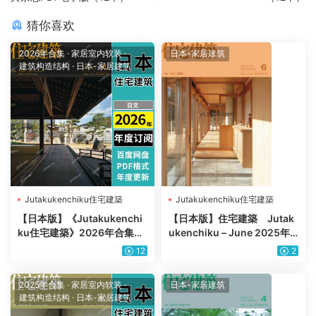
猜你喜欢
2026年合集
·
家居室内软装
·
日本-家居建筑
建筑构造结构
·
日本-家居建筑
Jutakukenchiku住宅建築
Jutakukenchiku住宅建築
【日本版】《Jutakukenchi
【日本版】住宅建築 Jutak
ku住宅建築》2026年合集室
ukenchiku – June 2025年6
内平面布局室内设计PDF杂志
月PDF电子版杂志
12
2
（年订阅）
2025年合集
·
家居室内软装
·
日本-家居建筑
建筑构造结构
·
日本-家居建筑