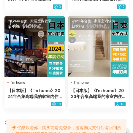
杂志
3
2
2024年合集
·
家居室内软装
·
2023年合集
·
家居室内软装
·
日本-旧
日本-旧
I'm home
I'm home
【日本版】《I’m home》20
【日本版】《I’m home》20
24年合集高端我的家室内住
23年合集高端我的家室内住
宅结构装饰设计PDF杂志（年
宅结构装饰设计PDF杂志（年
10
10
订阅）
订阅）
评论
0
亿酷欢迎你！购买前请先登录，游客购买支付后请回到所