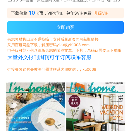
2018年合集
·
家居室内软装
·
日本-家居建筑
·
日本-旧
323
10
下载价格
K币，VIP折扣、包年SVIP免费
升级VIP
立即购买
杂志素材售出后不退换哦，支付后刷新页面可获取链接
采用百度网盘下载，解压密码yiku或yk1008.com
电子版可能不包含纸版杂志的某些文章、图片；亲确认需要后下单哦
大量外文报刊周刊可年订阅联系客服
链接失效购买失败等问题请联系客服微信：yiku0668