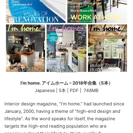
I’m home. アイムホーム – 2018年合集（5本）
Japanese | 5本 | PDF | 748MB
Interior design magazine, “I’m home.” had launched since
January, 2000, having a theme of “high-end design and
lifestyle”. As the word speaks for itself, the magazine
targets the high-end reading population who are