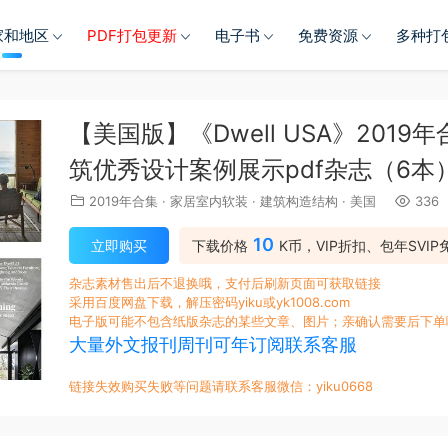
家和地区
PDF打包更新
电子书
免费资源
多种打
【美国版】《Dwell USA》20
筑优秀设计案例展示pdf杂志（6本
2019年合集
·
家居室内软装
·
建筑构造结构
·
美国
336
10
立即购买
下载价格
K币，VIP折扣、包年SVIP
杂志素材售出后不退换哦，支付后刷新页面可获取链接
采用百度网盘下载，解压密码yiku或yk1008.com
电子版可能不包含纸版杂志的某些文章、图片；亲确认需要后下单
大量外文报刊周刊可年订阅联系客服
链接失效购买失败等问题请联系客服微信：yiku0668