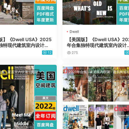
Dwell
】《Dwell USA》2025
【美国版】《Dwell USA》20
独特现代建筑室内设计杂
年合集独特现代建筑室内设计
f电子版（年订阅）
志pdf电子版（年订阅）
12
275
合集
·
家居室内软装
·
美国
2021年合集
·
家居室内软装
·
建筑构造
美国