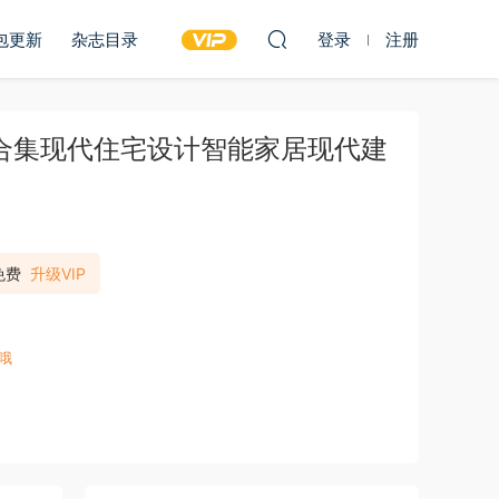
包更新
杂志目录
登录
注册
19年合集现代住宅设计智能家居现代建
）
免费
升级VIP
哦