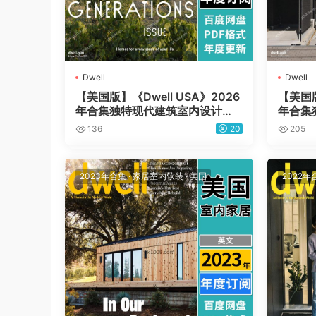
Dwell
Dwell
【美国版】《Dwell USA》2026
【美国版
年合集独特现代建筑室内设计杂
年合集
志pdf电子版（年订阅）
志pd
136
20
205
2023年合集
·
家居室内软装
·
美国
2022年