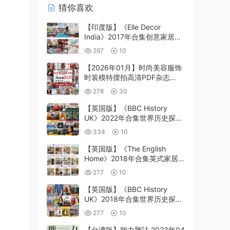
猜你喜欢
【印度版】《Elle Decor
India》2017年合集创意家居室
内设计软装灵感信息趋势pdf杂
297
10
志（6本）
【2026年01月】时尚美容服饰
时装模特摆拍高清PDF杂志
2026年01月份打包
278
30
（500+本）
【英国版】《BBC History
UK》2022年合集世界历史探索
研究历史故事生活研究读物pdf
334
10
杂志（13本）
【英国版】《The English
Home》2018年合集英式家居软
装设计生活软装优雅经典装饰
277
10
PDF杂志（12本）
【英国版】《BBC History
UK》2018年合集世界历史探索
研究历史故事生活研究读物pdf
277
10
杂志（16本）
【台湾版】能力雜誌 2023年04