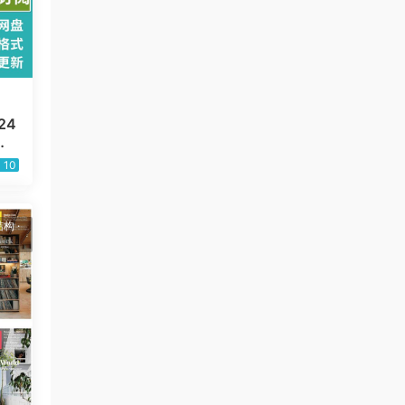
24
杂
10
结构
·