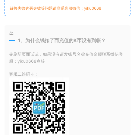
链接失效购买失败等问题请联系客服微信：yiku0668
1、为什么钱扣了而充值的K币没有到帐？
先刷新页面试试，如果没有请发账号名称充值金额联系微信客
服：yiku0668查核
客服二维码↓：