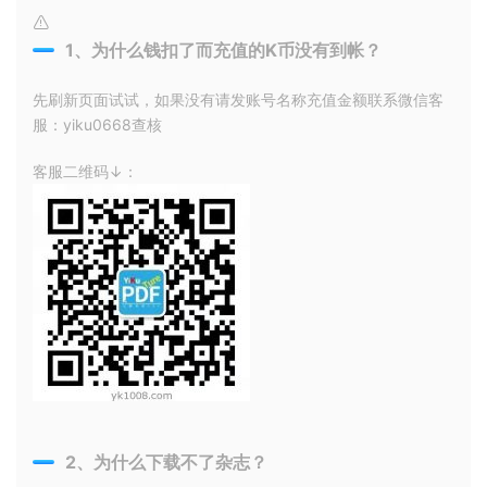
1、为什么钱扣了而充值的K币没有到帐？
先刷新页面试试，如果没有请发账号名称充值金额联系微信客
服：yiku0668查核
客服二维码↓：
2、为什么下载不了杂志？