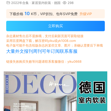
2022年合集
·
家居室内软装
·
德国
298
10
下载价格
K币，VIP折扣、包年SVIP免费
升级VIP
立即购买
杂志素材售出后不退换哦，支付后刷新页面可获取链接
采用百度网盘下载，解压密码yiku或yk1008.com
电子版可能不包含纸版杂志的某些文章、图片；亲确认需要后下单哦
大量外文报刊周刊可年订阅联系客服
链接失效购买失败等问题请联系客服微信：yiku0668