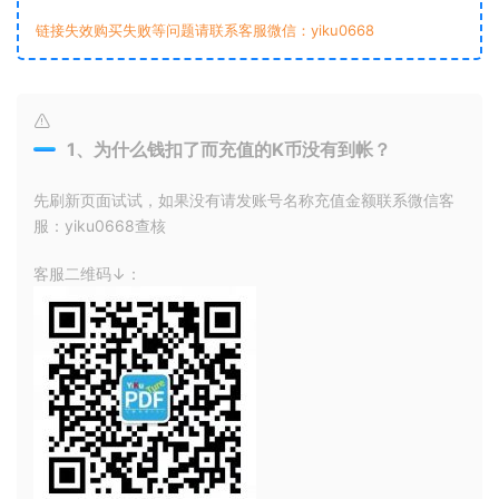
链接失效购买失败等问题请联系客服微信：yiku0668
1、为什么钱扣了而充值的K币没有到帐？
先刷新页面试试，如果没有请发账号名称充值金额联系微信客
服：yiku0668查核
客服二维码↓：