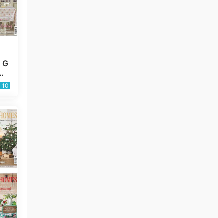
 G
村
6
10