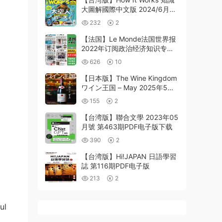
大圖解國際中文版 2024/6月號
第117期PDF电子版下载阅读
232
2
【法国】Le Monde法国世界报
2022年订阅政治经济知识专业
人士观点pdf报刊（全年更新）
626
10
【日本版】The Wine Kingdom
ワイン王国 – May 2025年5月
PDF电子版杂志
155
2
【台湾版】聯合文學 2023年05
月號 第463期PDF电子版下载
390
2
【台湾版】Hi!JAPAN 日語學習
誌 第116期PDF电子版
213
2
ul