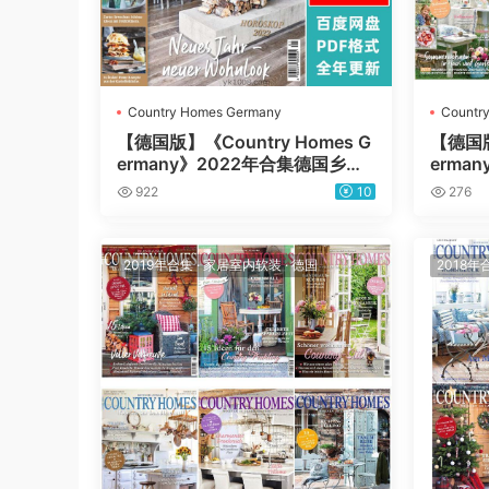
Country Homes Germany
Countr
【德国版】《Country Homes G
【德国版
ermany》2022年合集德国乡村
erma
田园室内软装设计PDF杂志（全
田园室
922
10
276
年更新）
本）
2019年合集
·
家居室内软装
·
德国
2018年