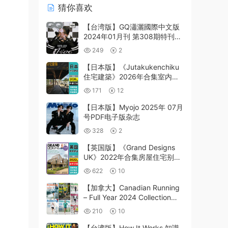
猜你喜欢
【台湾版】GQ瀟灑國際中文版
2024年01月刊 第308期特刊
PDF电子版
249
2
【日本版】《Jutakukenchiku
住宅建築》2026年合集室内平
面布局室内设计PDF杂志（年订
171
12
阅）
【日本版】Myojo 2025年 07月
号PDF电子版杂志
328
2
【英国版】《Grand Designs
UK》2022年合集房屋住宅别墅
建造翻新室内软装创意设计PDF
622
10
杂志（全年更新）
【加拿大】Canadian Running
– Full Year 2024 Collection跑
步健身pdf杂志
210
10
【台湾版】How It Works 知識