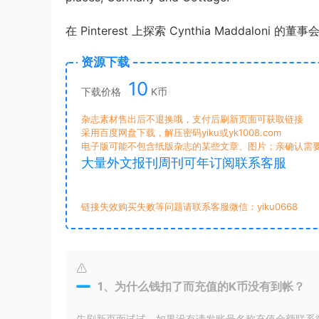
在 Pinterest 上探索 Cynthia Maddal
资源下载
10
下载价格
K币
杂志素材售出后不退换哦，支付后刷新页面可获取链接
采用百度网盘下载，解压密码yiku或yk1008.com
电子版可能不包含纸版杂志的某些文章、图片；亲确认需
大量外文报刊周刊可年订阅联系客服
链接失效购买失败等问题请联系客服微信：yiku0668
1、为什么钱扣了而充值的K币没有到帐？
先刷新页面试试，如果没有请发账号名称充值金额联系微信