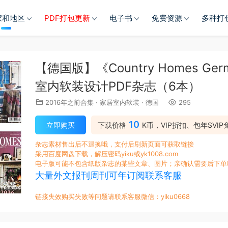
家和地区
PDF打包更新
电子书
免费资源
多种打
【德国版】《Country Homes G
室内软装设计PDF杂志（6本）
2016年之前合集
·
家居室内软装
·
德国
295
10
立即购买
下载价格
K币，VIP折扣、包年SVIP
杂志素材售出后不退换哦，支付后刷新页面可获取链接
采用百度网盘下载，解压密码yiku或yk1008.com
电子版可能不包含纸版杂志的某些文章、图片；亲确认需要后下单
大量外文报刊周刊可年订阅联系客服
链接失效购买失败等问题请联系客服微信：yiku0668