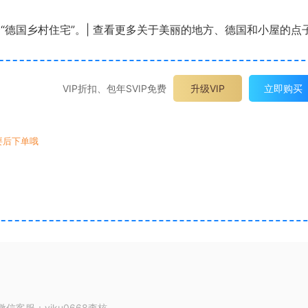
oni 的董事会“德国乡村住宅”。| 查看更多关于美丽的地方、德国和小屋的点
VIP折扣、包年SVIP免费
升级VIP
立即购买
要后下单哦
客服：yiku0668查核