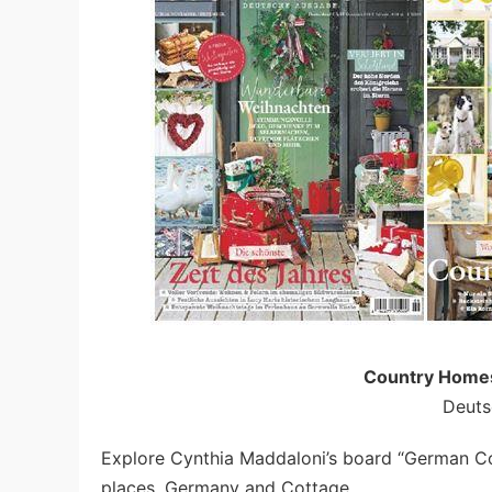
Country Hom
Deuts
Explore Cynthia Maddaloni’s board “German Co
places, Germany and Cottage.