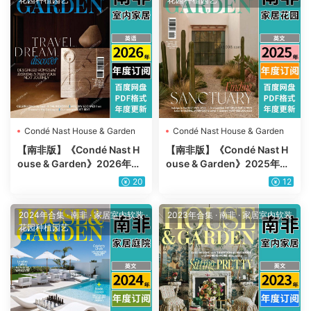
Condé Nast House & Garden
Condé Nast House & Garden
【南非版】《Condé Nast H
【南非版】《Condé Nast H
ouse & Garden》2026年合
ouse & Garden》2025年合
集室内软装花园装饰场景设计
集室内软装花园装饰场景设计
20
12
PDF杂志（年订阅）
PDF杂志（年订阅）
2024年合集
·
南非
·
家居室内软装
·
2023年合集
·
南非
·
家居室内软装
花园种植园艺