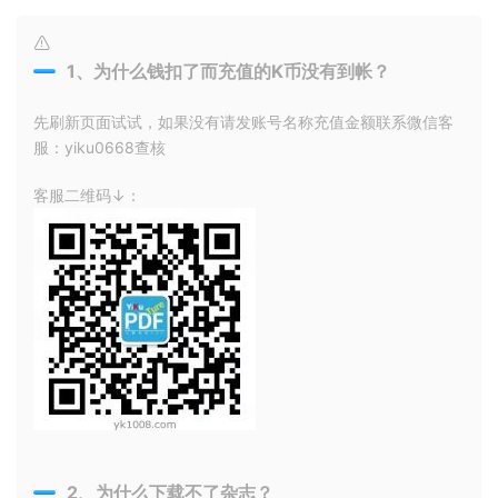
1、为什么钱扣了而充值的K币没有到帐？
先刷新页面试试，如果没有请发账号名称充值金额联系微信客
服：yiku0668查核
客服二维码↓：
2、为什么下载不了杂志？