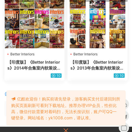
Better Interiors
Better Interiors
【印度版】《Better Interior
【印度版】《Better Interior
s》2014年合集室内软装设计
s》2013年合集室内软装设计
审美灵感pdf杂志（11本）
审美灵感pdf杂志（8本）
10
10
评论
0
亿酷欢迎你！购买前请先登录，游客购买支付后请回到所
购买页面刷新可看到下载地址。推荐办理VIP会员，性价比
请先
登录
高，微信付款需要对着码扫，无法长按识别，账户可QQ一
键登录。网站域名：yk1008.com，请认准。