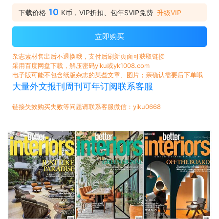
10
下载价格
K币，VIP折扣、包年SVIP免费
升级VIP
立即购买
杂志素材售出后不退换哦，支付后刷新页面可获取链接
采用百度网盘下载，解压密码yiku或yk1008.com
电子版可能不包含纸版杂志的某些文章、图片；亲确认需要后下单哦
大量外文报刊周刊可年订阅联系客服
链接失效购买失败等问题请联系客服微信：yiku0668