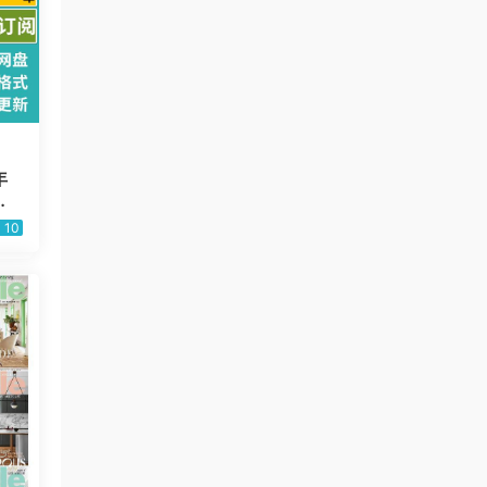
年
活
10