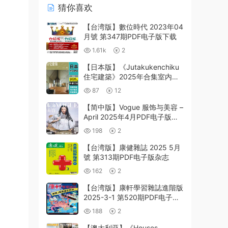
猜你喜欢
【台湾版】數位時代 2023年04
月號 第347期PDF电子版下载
1.61k
2
【日本版】《Jutakukenchiku
住宅建築》2025年合集室内平
面布局室内设计PDF杂志（年订
87
12
阅）
【简中版】Vogue 服饰与美容 –
April 2025年4月PDF电子版杂
志
198
2
【台湾版】康健雜誌 2025 5月
號 第313期PDF电子版杂志
162
2
【台湾版】康軒學習雜誌進階版
2025-3-1 第520期PDF电子版
杂志
188
2
【澳大利亚】《Houses