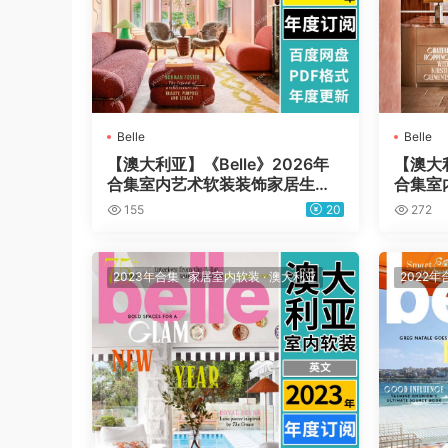
Belle
Belle
【澳大利亚】《Belle》2026年
【澳大利
合集室内艺术软装装饰家居生活
合集室
设计杂志pdf（年订阅）
设计杂
155
20
272
2023年合集
·
家居室内软装
·
澳大利亚
2022年