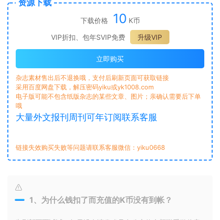
资源下载
10
下载价格
K币
VIP折扣、包年SVIP免费
升级VIP
立即购买
杂志素材售出后不退换哦，支付后刷新页面可获取链接
采用百度网盘下载，解压密码yiku或yk1008.com
电子版可能不包含纸版杂志的某些文章、图片；亲确认需要后下单
哦
大量外文报刊周刊可年订阅联系客服
链接失效购买失败等问题请联系客服微信：yiku0668
1、为什么钱扣了而充值的K币没有到帐？