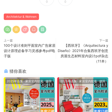
0
0
Architektur & Wohnen
上一篇
下一篇
100个设计准则平面室内广告家居
【西班牙】《Arquitectura y
设计原理必备学习灵感参考pdf电
Diseño》2021年合集西班牙创意
子版
房屋生态材料室内设计pdf杂志
（11本）
猜你喜欢
2025年合集
·
家居室内软装
·
德国
2023年合集
·
家居室内软装
·
德国