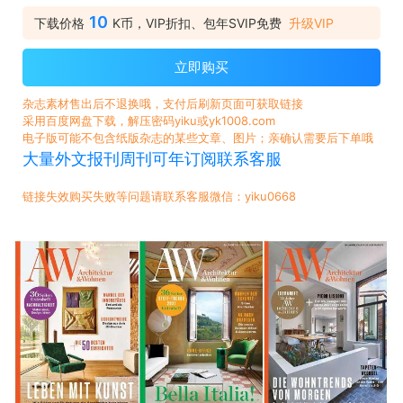
10
下载价格
K币，VIP折扣、包年SVIP免费
升级VIP
立即购买
杂志素材售出后不退换哦，支付后刷新页面可获取链接
采用百度网盘下载，解压密码yiku或yk1008.com
电子版可能不包含纸版杂志的某些文章、图片；亲确认需要后下单哦
大量外文报刊周刊可年订阅联系客服
链接失效购买失败等问题请联系客服微信：yiku0668