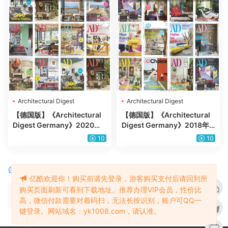
Architectural Digest
Architectural Digest
Germany
Germany
【德国版】《Architectural
【德国版】《Architectural
Digest Germany》2020年
Digest Germany》2018年
合集AD德版安邸室内软装设
合集AD德版安邸室内软装设
10
10
计PDF杂志（10本）
计PDF杂志（11本）
评论
0
亿酷欢迎你！购买前请先登录，游客购买支付后请回到所
购买页面刷新可看到下载地址。推荐办理VIP会员，性价比
请先
登录
高，微信付款需要对着码扫，无法长按识别，账户可QQ一
键登录。网站域名：yk1008.com，请认准。