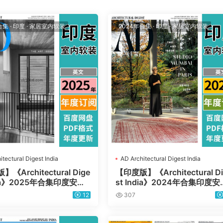
合集
·
印度
·
家居室内软装
2024年合集
·
印度
·
家居室内软装
itectural Digest India
AD Architectural Digest India
《Architectural Dige
【印度版】《Architectural Di
ndia》2025年合集印度安邸
st India》2024年合集印度安
饰软装家具设计pdf杂志
家居装饰软装家具设计pdf杂
12
307
阅）
（年订阅）