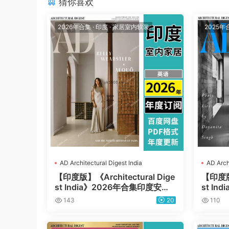
猜你喜欢
2026年合集
·
印度
·
家居室内软装
2025年
AD Architectural Digest India
AD Arch
【印度版】《Architectural Dige
【印度版】
st India》2026年合集印度安邸
st I
家居装饰软装家具设计pdf杂志
家居装
143
20
110
（年订阅）
（年订