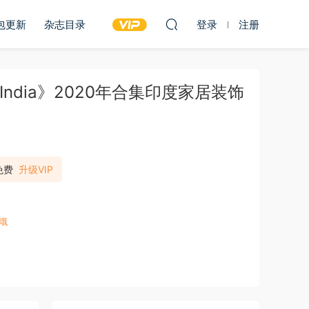
包更新
杂志目录
登录
注册
est India》2020年合集印度家居装饰
免费
升级VIP
哦