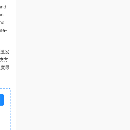
and
an,
he
ome-
，激发
决方
印度最