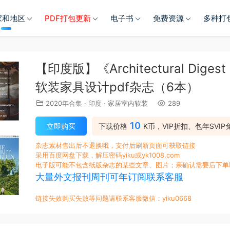
家和地区
PDF打包更新
电子书
免费资源
多种打
【印度版】《Architectural Dig
软装家具设计pdf杂志（6本）
2020年合集
·
印度
·
家居室内软装
289
10
立即购买
下载价格
K币，VIP折扣、包年SVIP
杂志素材售出后不退换哦，支付后刷新页面可获取链接
采用百度网盘下载，解压密码yiku或yk1008.com
电子版可能不包含纸版杂志的某些文章、图片；亲确认需要后下单
大量外文报刊周刊可年订阅联系客服
链接失效购买失败等问题请联系客服微信：yiku0668