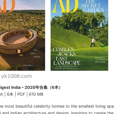
l Digest India – 2020年合集（6本）
sh | 6本 | PDF | 610 MB
e most beautiful celebrity homes to the smallest living spa
l and Indian architecture and design, inspiring to create the