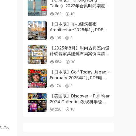
Tatler》2022年合集时尚潮流美
容服饰时尚穿搭设计杂志
762
10
pdf（年订阅）
【日本版】 a+u建筑都市
Architecture2025年1月PDF电
子版
195
2
【2025年8月】时尚古典室内设
计软装家具建筑布局案例高清
pdf杂志2025年8月打包
554
30
（250+本）
【日本版】Golf Today Japan –
February 2025年2月PDF电子
版杂志
174
2
【美国版】Discover – Full Year
2024 Collection发现科学秘密
宇宙pdf杂志
226
10
ces,