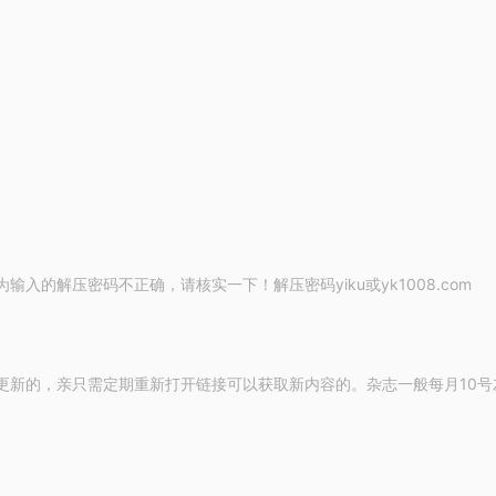
的解压密码不正确，请核实一下！解压密码yiku或yk1008.com
更新的，亲只需定期重新打开链接可以获取新内容的。杂志一般每月10号