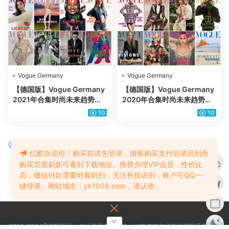
Vogue Germany
Vogue Germany
【德国版】Vogue Germany
【德国版】Vogue Germany
2021年合集时尚未来趋势时
2020年合集时尚未来趋势时
装服饰美容穿搭设计杂志pdf
装服饰美容穿搭设计杂志pdf
10
10
（8本）
（11本）
评论
0
亿酷欢迎你！购买前请先登录，游客购买支付后请回到所
购买页面刷新可看到下载地址。推荐办理VIP会员，性价比
请先
登录
高，微信付款需要对着码扫，无法长按识别，账户可QQ一
键登录。网站域名：yk1008.com，请认准。
2013-2024@亿酷设计，本站资源来源网络，如有侵犯您的权益请联系客服，