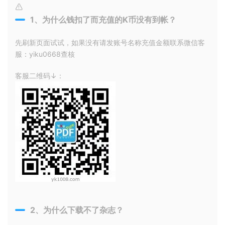
1、为什么钱扣了而充值的K币没有到帐？
先刷新页面试试，如果没有请发账号名称充值金额联系微信客
服：yiku0668查核
客服二维码↓：
2、为什么下载不了杂志？