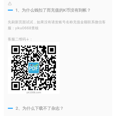
1、为什么钱扣了而充值的K币没有到帐？
先刷新页面试试，如果没有请发账号名称充值金额联系微信客
服：yiku0668查核
客服二维码↓：
2、为什么下载不了杂志？