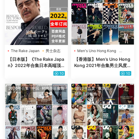
The Rake Japan
男士杂志
Men's Uno Hong Kong
男士杂志
【日本版】《The Rake Japa
【香港版】Men’s Uno Hong
n》2022年合集日本高端顶
Kong 2021年合集男士风度时
级男士穿搭杂志pdf电子版
尚穿搭服饰时装pdf杂志（10
10
10
（年合集）
本）
2020年合集
·
中国
·
时尚美容服饰
2020年合集
·
俄罗斯
·
时尚美容服饰