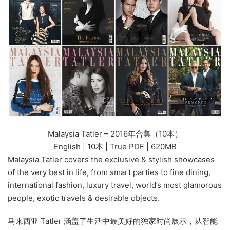
Malaysia Tatler – 2016年合集（10本）
English | 10本 | True PDF | 620MB
Malaysia Tatler covers the exclusive & stylish showcases
of the very best in life, from smart parties to fine dining,
international fashion, luxury travel, world’s most glamorous
people, exotic travels & desirable objects.
马来西亚 Tatler 涵盖了生活中最美好的独家时尚展示，从智能