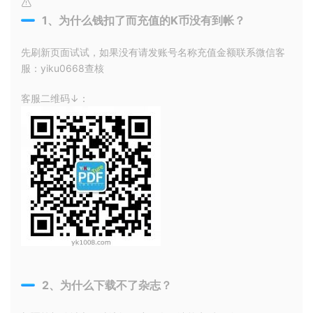
1、为什么钱扣了而充值的K币没有到帐？
先刷新页面试试，如果没有请发账号名称充值金额联系微信客
服：yiku0668查核
客服二维码↓：
2、为什么下载不了杂志？