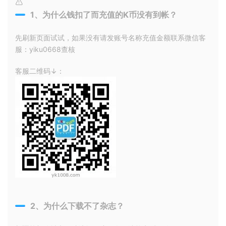
1、为什么钱扣了而充值的K币没有到帐？
先刷新页面试试，如果没有请发账号名称充值金额联系微信客
服：yiku0668查核
客服二维码↓：
2、为什么下载不了杂志？