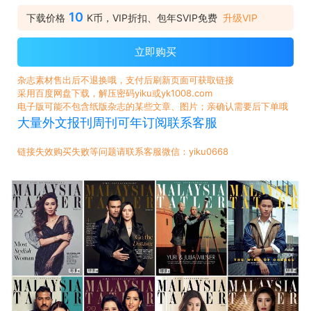
10
下载价格
K币，VIP折扣、包年SVIP免费
升级VIP
立即购买
杂志素材售出后不退换哦，支付后刷新页面可获取链接
采用百度网盘下载，解压密码yiku或yk1008.com
电子版可能不包含纸版杂志的某些文章、图片；亲确认需要后下单哦
大量外文报刊周刊可年订阅联系客服
链接失效购买失败等问题请联系客服微信：yiku0668