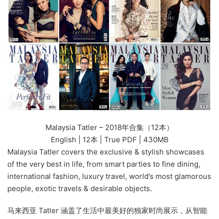
Malaysia Tatler – 2018年合集（12本）
English | 12本 | True PDF | 430MB
Malaysia Tatler covers the exclusive & stylish showcases
of the very best in life, from smart parties to fine dining,
international fashion, luxury travel, world’s most glamorous
people, exotic travels & desirable objects.
马来西亚 Tatler 涵盖了生活中最美好的独家时尚展示，从智能