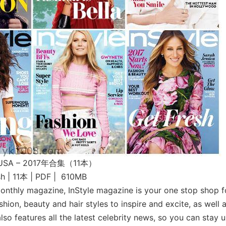
e USA – 2017年合集（11本）
sh | 11本 | PDF | 610MB
onthly magazine, InStyle magazine is your one stop shop f
hion, beauty and hair styles to inspire and excite, as well 
lso features all the latest celebrity news, so you can stay 