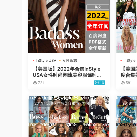
InStyle USA
女性杂志
InStyle
【美国版】2022年合集InStyle
【美国版】
USA女性时尚潮流美容服饰时装
度合集
穿搭杂志pdf电子版（持续更新）
容高清
721
10
581
2019年合集
·
时尚美容服饰
·
美国
2018年