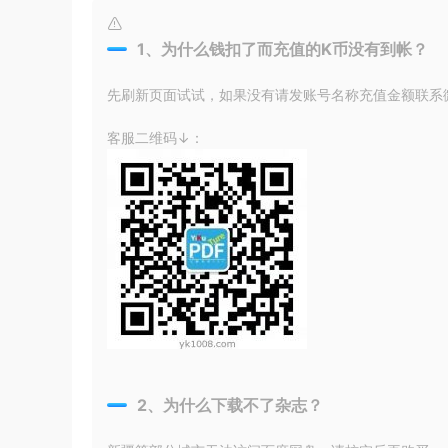
1、为什么钱扣了而充值的K币没有到帐？
先刷新页面试试，如果没有请发账号名称充值金额联系微信
客服二维码↓：
2、为什么下载不了杂志？