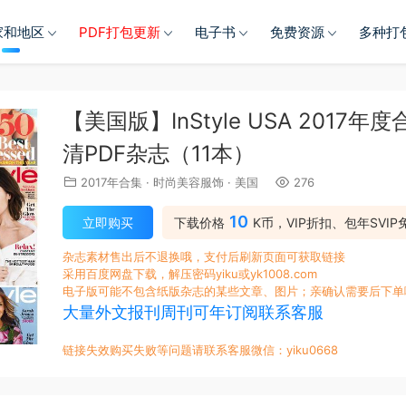
家和地区
PDF打包更新
电子书
免费资源
多种打
【美国版】InStyle USA 20
清PDF杂志（11本）
2017年合集
·
时尚美容服饰
·
美国
276
10
立即购买
下载价格
K币，VIP折扣、包年SVIP
杂志素材售出后不退换哦，支付后刷新页面可获取链接
采用百度网盘下载，解压密码yiku或yk1008.com
电子版可能不包含纸版杂志的某些文章、图片；亲确认需要后下单
大量外文报刊周刊可年订阅联系客服
链接失效购买失败等问题请联系客服微信：yiku0668