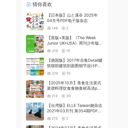
猜你喜欢
【日本版】山と溪谷 2025年
04月号PDF电子版杂志
149
2
【英版+美版】《The Week
Junior UK+USA》周刊少年版
2023年1月合集（7本）
319
10
【德国版】2017年合集Detail建
筑细部建筑剖面图细节设计PDF
杂志（12本）
374
10
【2025年10月】美食生活菜式
菜谱料理饮食食物食材高清pdf
杂志2025年10月打包
213
30
（300+本）
【台湾版】ELLE Taiwan她杂志
2021年03月刊 第354期PDF电
子版
275
2
【2024年07月】美食生活菜式