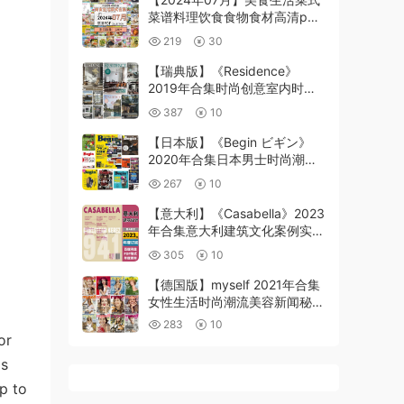
菜谱料理饮食食物食材高清pdf
杂志2024年07月打包
219
30
（280+本）
【瑞典版】《Residence》
2019年合集时尚创意室内时尚
软装配搭设计杂志PDF（10本）
387
10
【日本版】《Begin ビギン》
2020年合集日本男士时尚潮流
穿搭品牌服饰pdf杂志（12本）
267
10
【意大利】《Casabella》2023
年合集意大利建筑文化案例实景
设计分析介绍学习材料pdf杂志
305
10
（年订阅）
【德国版】myself 2021年合集
女性生活时尚潮流美容新闻秘诀
灵感pdf杂志（12本）
283
10
or
as
up to