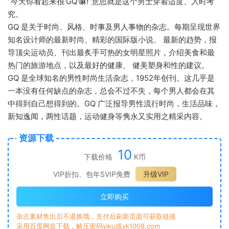
“今天你看起来很‘GQ’嘛!”意思就是这个男士穿着适度、入时考
究。
GQ 是关于时尚、风格、时事及男人事物的杂志。每期呈现世界
知名设计师的最新时尚、精彩的国际版小说、 最新的趋势，报
导顶尖运动员、刊出最炙手可热的女明星照片，介绍美食和最
热门的旅游地点，以及最好的健康、 健美塑身和性的建议。
GQ 是全球知名的男性时尚生活杂志，1952年创刊。这几乎是
一本没有任何缺点的杂志，总会不过不失，每个男人都会在其
中得到自己想得到的。GQ 广泛报导男性流行时尚，生活品味，
新知逸闻，两性话题，运动健身等隽永又实用之精采内容。
资源下载
10
下载价格
K币
VIP折扣、包年SVIP免费
升级VIP
立即购买
杂志素材售出后不退换哦，支付后刷新页面可获取链接
采用百度网盘下载，解压密码yiku或yk1008.com