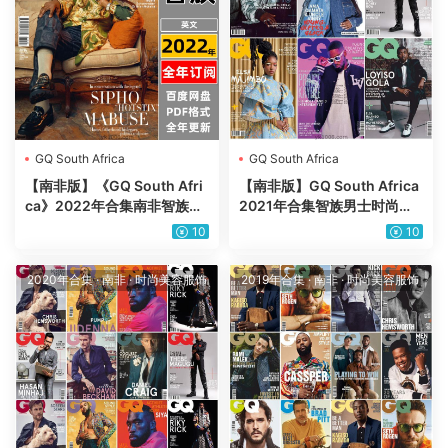
GQ South Africa
GQ South Africa
【南非版】《GQ South Afri
【南非版】GQ South Africa
ca》2022年合集南非智族男
2021年合集智族男士时尚服
士时尚潮流服饰时装穿搭PDF
饰时装设计高清PDF杂志（6
10
10
杂志（年订阅）
本）
2020年合集
·
南非
·
时尚美容服饰
2019年合集
·
南非
·
时尚美容服饰