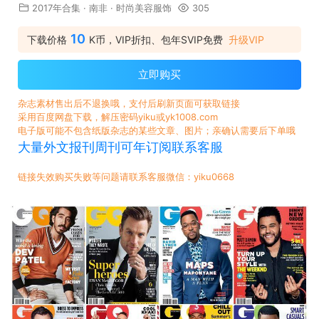
2017年合集
·
南非
·
时尚美容服饰
305
10
下载价格
K币，VIP折扣、包年SVIP免费
升级VIP
立即购买
杂志素材售出后不退换哦，支付后刷新页面可获取链接
采用百度网盘下载，解压密码yiku或yk1008.com
电子版可能不包含纸版杂志的某些文章、图片；亲确认需要后下单哦
大量外文报刊周刊可年订阅联系客服
链接失效购买失败等问题请联系客服微信：yiku0668