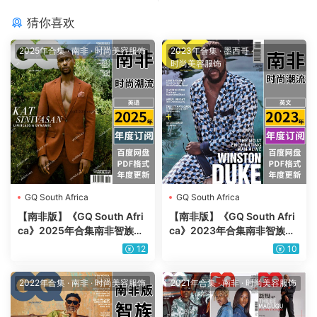
猜你喜欢
2025年合集
·
南非
·
时尚美容服饰
2023年合集
·
墨西哥
·
时尚美容服饰
GQ South Africa
GQ South Africa
【南非版】《GQ South Afri
【南非版】《GQ South Afri
ca》2025年合集南非智族男
ca》2023年合集南非智族男
士时尚潮流服饰时装穿搭PDF
士时尚潮流服饰时装穿搭PDF
12
10
杂志（年订阅）
杂志（年订阅）
2022年合集
·
南非
·
时尚美容服饰
2021年合集
·
南非
·
时尚美容服饰