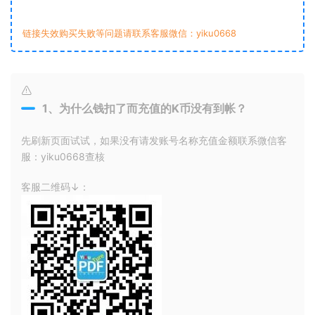
链接失效购买失败等问题请联系客服微信：yiku0668
1、为什么钱扣了而充值的K币没有到帐？
先刷新页面试试，如果没有请发账号名称充值金额联系微信客
服：yiku0668查核
客服二维码↓：